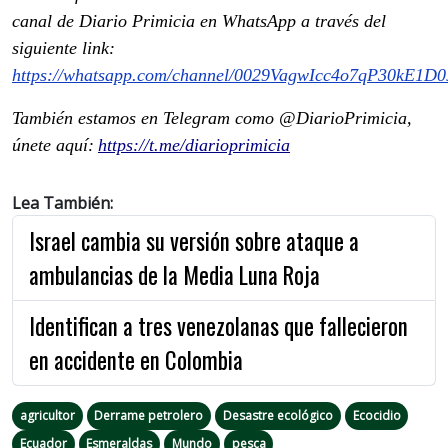
canal de Diario Primicia en WhatsApp a través del
siguiente link:
https://whatsapp.com/channel/0029VagwIcc4o7qP30kE1D0
También estamos en Telegram como @DiarioPrimicia,
únete aquí:
https://t.me/diarioprimicia
Lea También:
Israel cambia su versión sobre ataque a
ambulancias de la Media Luna Roja
Identifican a tres venezolanas que fallecieron
en accidente en Colombia
agricultor
Derrame petrolero
Desastre ecológico
Ecocidio
Ecuador
Esmeraldas
Mundo
pesca