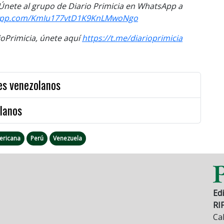
. Únete al grupo de Diario Primicia en WhatsApp a
tsapp.com/KmIu177vtD1K9KnLMwoNgo
Primicia, únete aquí
https://t.me/diarioprimicia
es venezolanos
olanos
ericana
Perú
Venezuela
Edi
RI
Cal