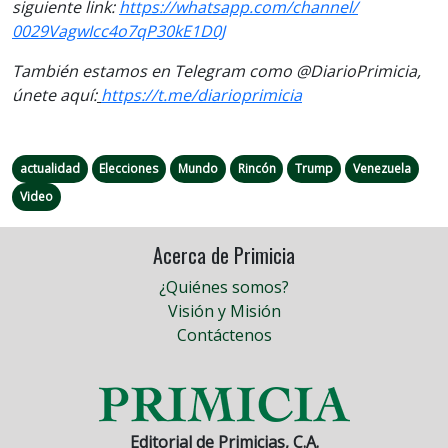
siguiente link:
https://
whatsapp.com/channel/
0029VagwIcc4o7qP30kE1D0J
También estamos en Telegram como @DiarioPrimicia,
únete aquí:
https://t.me/
diarioprimicia
actualidad
Elecciones
Mundo
Rincón
Trump
Venezuela
Video
Acerca de Primicia
¿Quiénes somos?
Visión y Misión
Contáctenos
Editorial de Primicias, C.A.