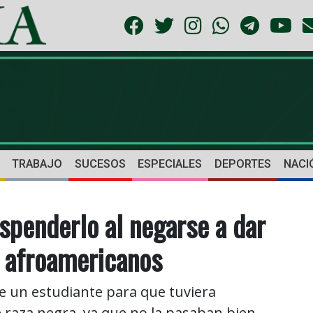
TRABAJO
SUCESOS
ESPECIALES
DEPORTES
NACI
spenderlo al negarse a dar
s afroamericanos
de un estudiante para que tuviera
 raza negra, ya que no la pasaban bien