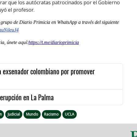
erar que los autócratas patrocinados por el Gobierno
uyó el profesor.
al grupo de Diario Primicia en WhatsApp a través del siguiente
auNileuJ4
a, únete aquí:
https://t.me/diarioprimicia
 a exsenador colombiano por promover
 erupción en La Palma
n
Judicial
Mundo
Racismo
UCLA