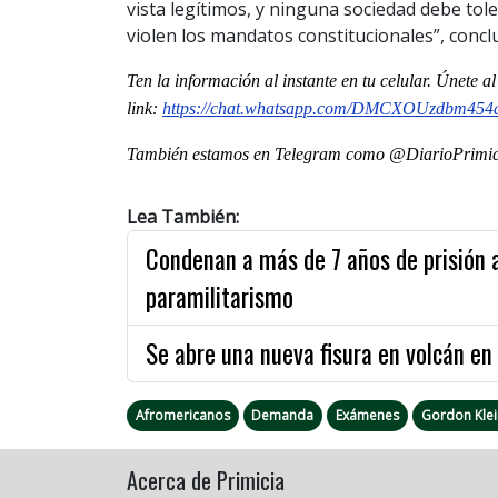
vista legítimos, y ninguna sociedad debe tol
violen los mandatos constitucionales”, concl
Ten la informaci
ón al instante en tu celular. Únete 
link:
https://chat.whatsapp.com/DMCXOUzdbm454
También estamos en Telegram como @DiarioPrimici
Lea También:
Condenan a más de 7 años de prisión
paramilitarismo
Se abre una nueva fisura en volcán en
Afromericanos
Demanda
Exámenes
Gordon Klei
Acerca de Primicia