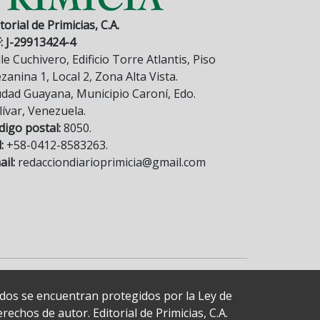
torial de Primicias, C.A.
F: J-29913424-4
le Cuchivero, Edificio Torre Atlantis, Piso
anina 1, Local 2, Zona Alta Vista.
udad Guayana, Municipio Caroní, Edo.
lívar, Venezuela.
digo postal:
8050.
:
+58-0412-8583263.
il:
redacciondiarioprimicia@gmail.com
cados se encuentran protegidos por la Ley de
echos de autor. Editorial de Primicias, C.A.