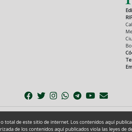
Edi
RI
Cal
Mez
Ci
Bo
Có
Tel
Ema
 total de este sitio de internet. Los contenidos aquí publi
zada de los contenidos aquí publicados viola las leyes de der