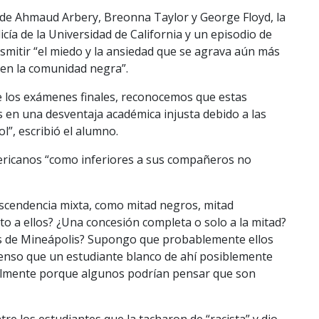
s de Ahmaud Arbery, Breonna Taylor y George Floyd, la
cía de la Universidad de California y un episodio de
mitir “el miedo y la ansiedad que se agrava aún más
 en la comunidad negra”.
 los exámenes finales, reconocemos que estas
s en una desventaja académica injusta debido a las
l”, escribió el alumno.
mericanos “como inferiores a sus compañeros no
scendencia mixta, como mitad negros, mitad
o a ellos? ¿Una concesión completa o solo a la mitad?
 es de Mineápolis? Supongo que probablemente ellos
enso que un estudiante blanco de ahí posiblemente
ialmente porque algunos podrían pensar que son
re los estudiantes que la tacharon de “racista” y dio