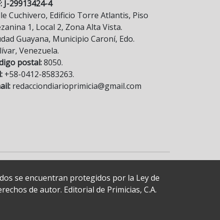
F: J-29913424-4
le Cuchivero, Edificio Torre Atlantis, Piso
anina 1, Local 2, Zona Alta Vista.
udad Guayana, Municipio Caroní, Edo.
lívar, Venezuela.
digo postal:
8050.
:
+58-0412-8583263.
il:
redacciondiarioprimicia@gmail.com
cados se encuentran protegidos por la Ley de
echos de autor. Editorial de Primicias, C.A.