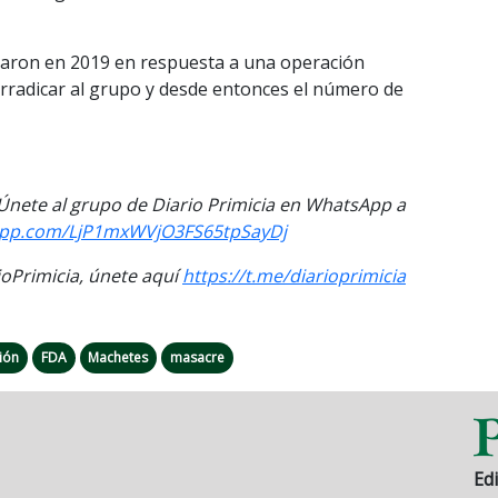
zaron en 2019 en respuesta a una operación
rradicar al grupo y desde entonces el número de
. Únete al grupo de Diario Primicia en WhatsApp a
sapp.com/LjP1mxWVjO3FS65tpSayDj
Primicia, únete aquí
https://t.me/diarioprimicia
ión
FDA
Machetes
masacre
Edi