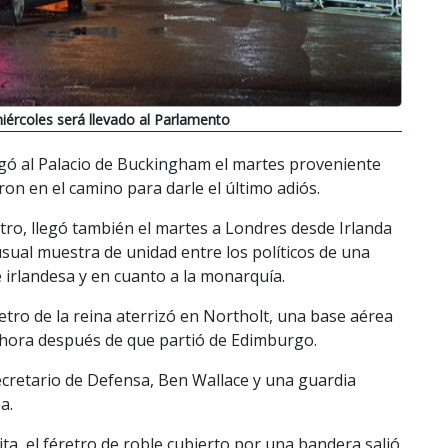
miércoles será llevado al Parlamento
llegó al Palacio de Buckingham el martes proveniente
on en el camino para darle el último adiós.
féretro, llegó también el martes a Londres desde Irlanda
usual muestra de unidad entre los políticos de una
e irlandesa y en cuanto a la monarquía.
etro de la reina aterrizó en Northolt, una base aérea
 hora después de que partió de Edimburgo.
secretario de Defensa, Ben Wallace y una guardia
a.
a, el féretro de roble cubierto por una bandera salió