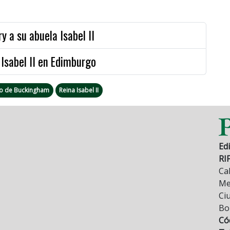
y a su abuela Isabel II
Isabel II en Edimburgo
io de Buckingham
Reina Isabel II
Edi
RI
Cal
Mez
Ci
Bo
Có