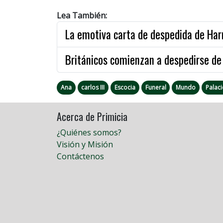
Lea También:
La emotiva carta de despedida de Harr
Británicos comienzan a despedirse de 
Ana
carlos III
Escocia
Funeral
Mundo
Palac
Acerca de Primicia
¿Quiénes somos?
Visión y Misión
Contáctenos