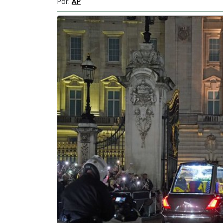
Por:
AP