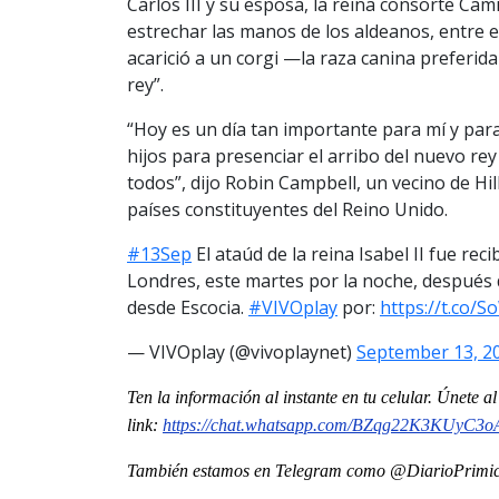
Carlos III y su esposa, la reina consorte Cam
estrechar las manos de los aldeanos, entre e
acarició a un corgi —la raza canina preferi
rey”.
“Hoy es un día tan importante para mí y para
hijos para presenciar el arribo del nuevo r
todos”, dijo Robin Campbell, un vecino de Hil
países constituyentes del Reino Unido.
#13Sep
El ataúd de la reina Isabel II fue re
Londres, este martes por la noche, después de
desde Escocia.
#VIVOplay
por:
https://t.co/
— VIVOplay (@vivoplaynet)
September 13, 2
Ten la informaci
ón al instante en tu celular. Únete 
link:
https://chat.whatsapp.com/BZqg22K3KUyC3
También estamos en Telegram como @DiarioPrimici