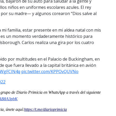
ila, bajaron de su auto para saludar a la gente y
llos niños en uniformes escolares azules. El rey
da por su madre— y algunos corearon “Dios salve al
 mi familia, estar presente en mi aldea natal con mis
ey es un momento verdaderamente histórico para
lsborough. Carlos realiza una gira por los cuatro
cibido por multitudes en el Palacio de Buckingham, en
 que fuera llevado a la capital británica en avión
SoWgFCIN4q
pic.twitter.com/KPPOvQUVNo
022
al grupo de Diario Primicia en WhatsApp a través del siguiente
oAB8A3pbK
a, únete aquí:
https://t.me/diarioprimicia