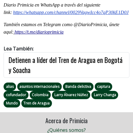
Diario Primicia en WhatsApp a través del siguiente
link:
https://whatsapp.com/channel/
0029VagwIcc4o7qP30kE1D0J
También estamos en Telegram como @DiarioPrimicia, únete
aquí:
https://t.me/diarioprimicia
Lea También:
Detienen a líder del Tren de Aragua en Bogotá
y Soacha
alias
asuntos internacionales
Banda delictiva
captura
cofundador
Colombia
Larry Álvarez Núñez
Larry Changa
Mundo
Tren de Aragua
Acerca de Primicia
¿Quiénes somos?