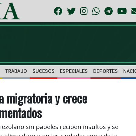
TRABAJO
SUCESOS
ESPECIALES
DEPORTES
NACI
a migratoria y crece
cumentados
zolano sin papeles reciben insultos y se
 y clima duro o en las ciudades cerca de la