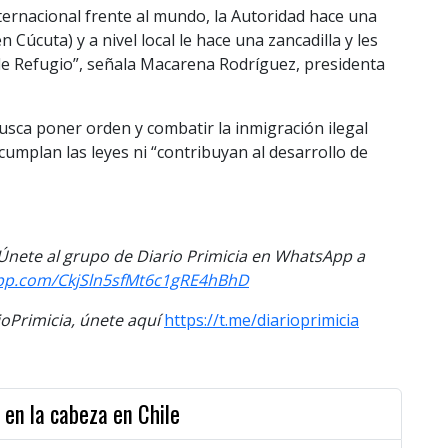
ternacional frente al mundo, la Autoridad hace una
 Cúcuta) y a nivel local le hace una zancadilla y les
 de Refugio”, señala Macarena Rodríguez, presidenta
sca poner orden y combatir la inmigración ilegal
umplan las leyes ni “contribuyan al desarrollo de
. Únete al grupo de Diario Primicia en WhatsApp a
app.com/CkjSln5sfMt6c1gRE4hBhD
Primicia, únete aquí
https://t.me/diarioprimicia
 en la cabeza en Chile