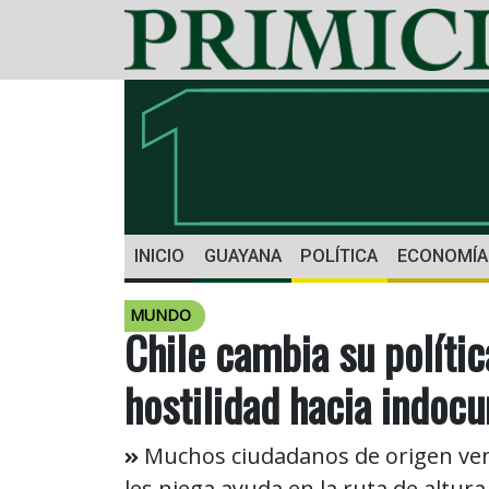
INICIO
GUAYANA
POLÍTICA
ECONOMÍA
MUNDO
Chile cambia su polític
hostilidad hacia indo
Muchos ciudadanos de origen vene
les niega ayuda en la ruta de altura