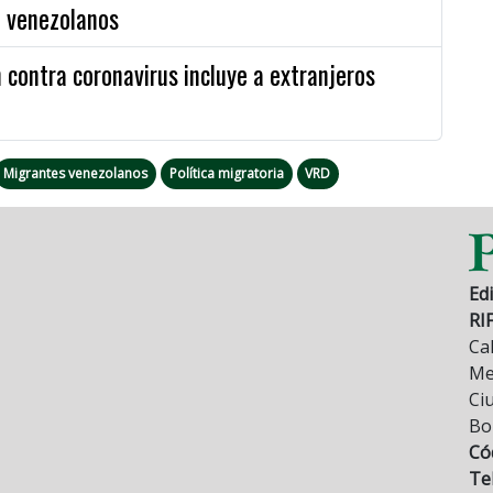
1 venezolanos
 contra coronavirus incluye a extranjeros
Migrantes venezolanos
Política migratoria
VRD
Edi
RI
Cal
Mez
Ci
Bo
Có
Tel