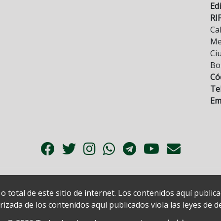
Edi
RI
Cal
Mez
Ci
Bo
Có
Tel
Ema
 total de este sitio de internet. Los contenidos aquí publi
zada de los contenidos aquí publicados viola las leyes de der