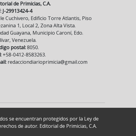
torial de Primicias, C.A.
F: J-29913424-4
le Cuchivero, Edificio Torre Atlantis, Piso
anina 1, Local 2, Zona Alta Vista.
udad Guayana, Municipio Caroní, Edo.
lívar, Venezuela.
digo postal:
8050.
:
+58-0412-8583263.
il:
redacciondiarioprimicia@gmail.com
cados se encuentran protegidos por la Ley de
echos de autor. Editorial de Primicias, C.A.