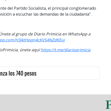
ente del Partido Socialista, el principal conglomerado
osición a escuchar las demandas de la ciudadanía”.
. Únete al grupo de Diario Primicia en WhatsApp a
sapp.com/H3jktHpqn4cKVS4NZdKEuj
Primicia, únete aquí
https://t.me/diarioprimicia
canza los 740 pesos