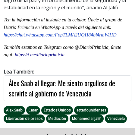
logro de la paz y el fortalecimiento de la seguridad y la
estabilidad en la región y el mundo”, añadió Al Jalifi.
Ten la informaci
ón al instante en tu celular. Únete al grupo de
Diario Primicia en WhatsApp a través del siguiente link:
https://chat.whatsapp.com/FopTLMA2UQH84bl4rmWiHD
También estamos en Telegram como @DiarioPrimicia, únete
aquí:
https://t.me/diarioprimicia
Lea También:
Álex Saab al llegar: Me siento orgulloso de
servirle al gobierno de Venezuela
Alex Saab
Catar
Estados Unidos
estadounidenses
Liberación de presos
Mediación
Mohamed al Jalifi
Venezuela