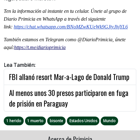
Ten la informaci
ón al instante en tu celular. Únete al grupo de
Diario Primicia en WhatsApp a través del siguiente
link:
https://chat.whatsapp.com/BNoMZwKUeWk9GJtyJhjYL6
También estamos en Telegram como @DiarioPrimicia, únete
aquí:
https://t.me/diarioprimicia
Lea También:
FBI allanó resort Mar-a-Lago de Donald Trump
Al menos unos 30 presos participaron en fuga
de prisión en Paraguay
1 herido
1 muerto
bisonte
Estados Unidos
Mundo
Acerca de Primicia