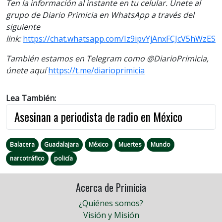
Ten la información al instante en tu celular. Únete al
grupo de Diario Primicia en WhatsApp a través del
siguiente
link:
https://chat.whatsapp.com/Iz9ipvYjAnxFCJcV5hWzES
También estamos en Telegram como @DiarioPrimicia,
únete aquí
https://t.me/diarioprimicia
Lea También:
Asesinan a periodista de radio en México
Balacera
Guadalajara
México
Muertes
Mundo
narcotráfico
policía
Acerca de Primicia
¿Quiénes somos?
Visión y Misión