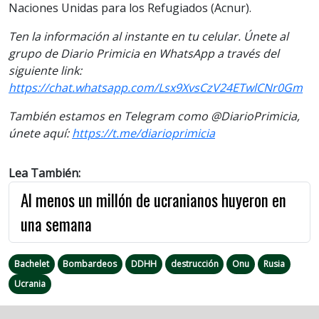
Naciones Unidas para los Refugiados (Acnur).
Ten la información al instante en tu celular. Únete al
grupo de Diario Primicia en WhatsApp a través del
siguiente link:
https://chat.whatsapp.com/Lsx9XvsCzV24ETwlCNr0Gm
También estamos en Telegram como @DiarioPrimicia,
únete aquí:
https://t.me/diarioprimicia
Lea También:
Al menos un millón de ucranianos huyeron en
una semana
Bachelet
Bombardeos
DDHH
destrucción
Onu
Rusia
Ucrania