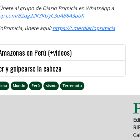
. Únete al grupo de Diario Primicia en WhatsApp a
pp.
com/BZqg22K3KUyC3oAB8A3pbK
Primicia, únete aquí:
https://t.me/diarioprimicia
 Amazonas en Perú (+videos)
r y golpearse la cabeza
Lima
Mundo
Perú
sismo
Terremoto
Edi
RI
Cal