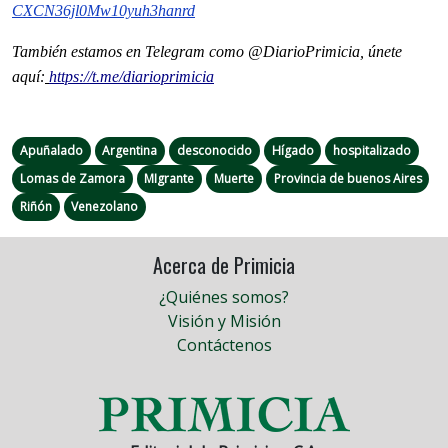
CXCN36jl0Mw10yuh3hanrd
También estamos en Telegram como @DiarioPrimicia, únete
aquí:
https://t.me/diarioprimicia
Apuñalado
Argentina
desconocido
Hígado
hospitalizado
Lomas de Zamora
MIgrante
Muerte
Provincia de buenos Aires
Riñón
Venezolano
Acerca de Primicia
¿Quiénes somos?
Visión y Misión
Contáctenos