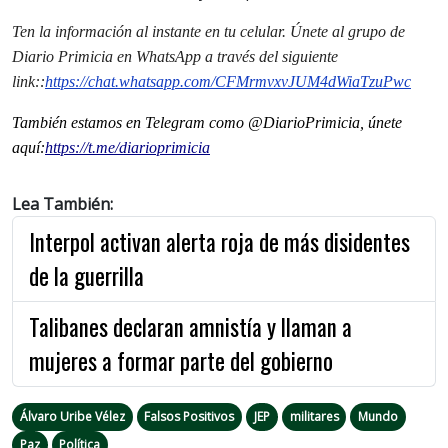
Ten la informaci
ón al instante en tu celular. Únete al grupo de
Diario Primicia en WhatsApp a través del siguiente
link:
:
https://chat.whatsapp.com/CFMrmvxvJUM4dWiaTzuPwc
También estamos en Telegram como @DiarioPrimicia, únete
aquí:
https://t.me/diarioprimicia
Lea También:
Interpol activan alerta roja de más disidentes
de la guerrilla
Talibanes declaran amnistía y llaman a
mujeres a formar parte del gobierno
Álvaro Uribe Vélez
Falsos Positivos
JEP
militares
Mundo
Paz
Política