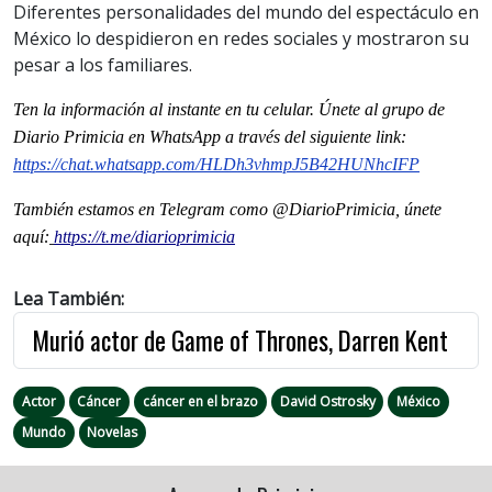
Diferentes personalidades del mundo del espectáculo en
México lo despidieron en redes sociales y mostraron su
pesar a los familiares.
Ten la informaci
ón al instante en tu celular. Únete al grupo de
Diario Primicia en WhatsApp a través del siguiente link:
https://chat.whatsapp.com/HLDh3vhmpJ5B42HUNhcIFP
También estamos en Telegram como @DiarioPrimicia, únete
aquí:
https://t.me/diarioprimicia
Lea También:
Murió actor de Game of Thrones, Darren Kent
Actor
Cáncer
cáncer en el brazo
David Ostrosky
México
Mundo
Novelas