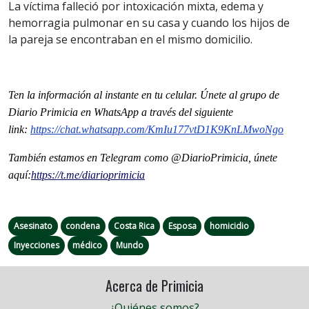
La víctima falleció por intoxicación mixta, edema y
hemorragia pulmonar en su casa y cuando los hijos de
la pareja se encontraban en el mismo domicilio.
Ten la información al instante en tu celular. Únete al grupo de
Diario Primicia en WhatsApp a través del siguiente
link:
https://chat.whatsapp.com/
KmIu177vtD1K9KnLMwoNgo
También estamos en Telegram como @DiarioPrimicia, únete
aquí:
https://t.me/
diarioprimicia
Asesinato
condena
Costa Rica
Esposa
homicidio
Inyecciones
médico
Mundo
Acerca de Primicia
¿Quiénes somos?