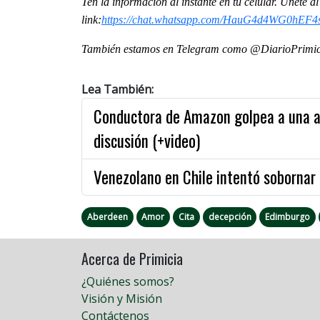
Ten la información al instante en tu celular. Únete 
link:
https://chat.whatsapp.com/HauG4d4WG0hEF4
También estamos en Telegram como @DiarioPrimici
Lea También:
Conductora de Amazon golpea a una a
discusión (+video)
Venezolano en Chile intentó sobornar a
Aberdeen
Amor
Cita
decepción
Edimburgo
Acerca de Primicia
¿Quiénes somos?
Visión y Misión
Contáctenos