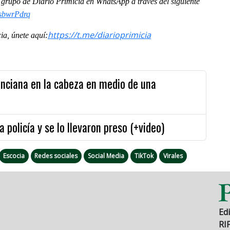
al grupo de Diario Primicia en WhatsApp a través del siguiente
sbwrPdrq
https://t.me/diarioprimicia
a, únete aquí:
nciana en la cabeza en medio de una
 policía y se lo llevaron preso (+video)
Escocia
Redes sociales
Social Media
TikTok
Virales
Edi
RI