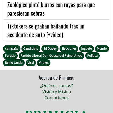
Zoológico pintó burros con rayas para que
parecieran cebras
Tiktokers se graban bailando tras un
accidente de auto (+video)
campaña
Candidato
Ed Davey
Elecciones
Juguete
Mundo
Partido
Partido Liberal Demócrata del Reino Unido
Política
Reino Unido
Viral
Virales
Acerca de Primicia
¿Quiénes somos?
Visión y Misión
Contáctenos