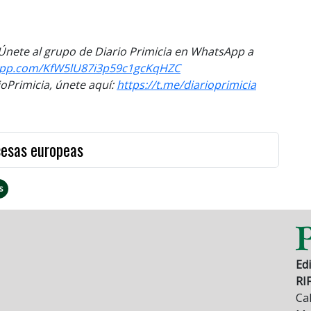
. Únete al grupo de Diario Primicia en WhatsApp a
app.com/
KfW5lU87i3p59c1gcKqHZC
Primicia, únete aquí:
https://t.me/diarioprimicia
cesas europeas
s
Edi
RI
Cal