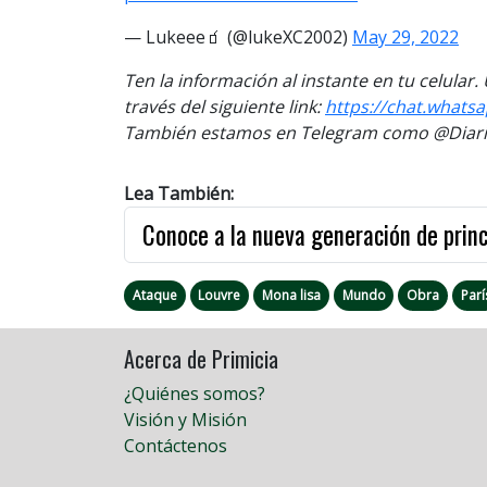
— Lukeee🧃 (@lukeXC2002)
May 29, 2022
Ten la información al instante en tu celular
través del siguiente link:
https://chat.whats
También estamos en Telegram como @Diario
Lea También:
Conoce a la nueva generación de prin
Ataque
Louvre
Mona lisa
Mundo
Obra
Parí
Acerca de Primicia
¿Quiénes somos?
Visión y Misión
Contáctenos