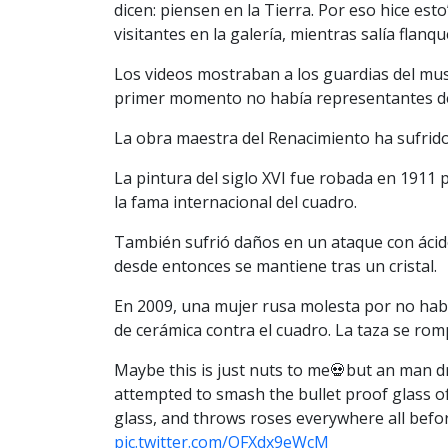
dicen: piensen en la Tierra. Por eso hice esto
visitantes en la galería, mientras salía flan
Los videos mostraban a los guardias del muse
primer momento no había representantes de
La obra maestra del Renacimiento ha sufrido
La pintura del siglo XVI fue robada en 191
la fama internacional del cuadro.
También sufrió daños en un ataque con ácid
desde entonces se mantiene tras un cristal.
En 2009, una mujer rusa molesta por no hab
de cerámica contra el cuadro. La taza se rompi
Maybe this is just nuts to me💀but an man dr
attempted to smash the bullet proof glass o
glass, and throws roses everywhere all befor
pic.twitter.com/OFXdx9eWcM