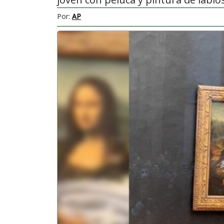
Por:
AP