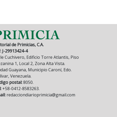
torial de Primicias, C.A.
F: J-29913424-4
le Cuchivero, Edificio Torre Atlantis, Piso
anina 1, Local 2, Zona Alta Vista.
udad Guayana, Municipio Caroní, Edo.
lívar, Venezuela.
digo postal:
8050.
:
+58-0412-8583263.
il:
redacciondiarioprimicia@gmail.com