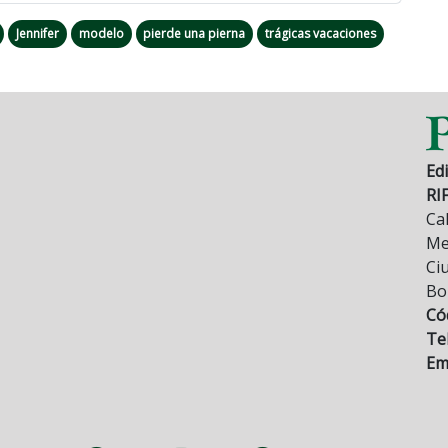
Jennifer
modelo
pierde una pierna
trágicas vacaciones
Edi
RI
Cal
Mez
Ci
Bo
Có
Tel
Ema