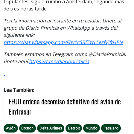
tripulantes, siguió rumbo a Ámsterdam, llegando más
de tres horas tarde.
Ten la informaci
ón al instante en tu celular. Únete al
grupo de Diario Primicia en WhatsApp a través del
siguiente link:
https://chat.whatsapp.com/Fhv1cSBfZWLLezfVJftHPN
También estamos en Telegram como @DiarioPrimicia,
únete aquí:
https://t.me/diarioprimicia
Lea También:
EEUU ordena decomiso definitivo del avión de
Emtrasur
Avión
Boston
Delta Airlines
Detroit
Mundo
Pasajero