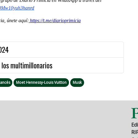
al grupo de Diario Primicia en WhatsApp a través del
0Mw10yuh3hanrd
a, únete aquí:
https://t.me/diarioprimicia
2024
 los multimillonarios
rancés
Moet Hennessy-Louis Vuitton
Musk
Edi
RI