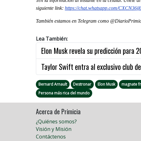
Ten la informaci
ón al instante en tu celular. Únete 
siguiente
link
:
https://chat.whatsapp.com/
CXCN36jl
También estamos en Telegram como @DiarioPrimici
Lea También:
Elon Musk revela su predicción para 
Taylor Swift entra al exclusivo club de
Bernard Arnault
Destronar
Elon Musk
magnate f
Persona más rica del mundo
Acerca de Primicia
¿Quiénes somos?
Visión y Misión
Contáctenos