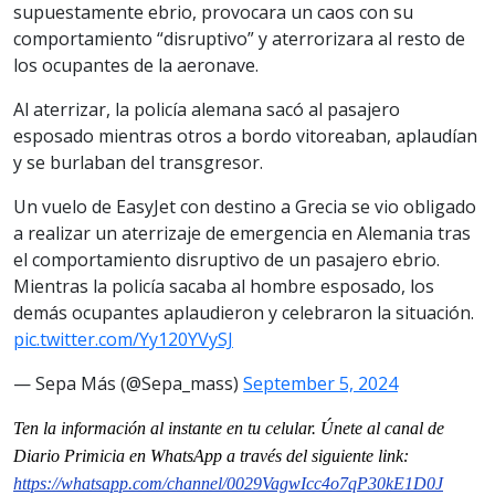
supuestamente ebrio, provocara un caos con su
comportamiento “disruptivo” y aterrorizara al resto de
los ocupantes de la aeronave.
Al aterrizar, la policía alemana sacó al pasajero
esposado mientras otros a bordo vitoreaban, aplaudían
y se burlaban del transgresor.
Un vuelo de EasyJet con destino a Grecia se vio obligado
a realizar un aterrizaje de emergencia en Alemania tras
el comportamiento disruptivo de un pasajero ebrio.
Mientras la policía sacaba al hombre esposado, los
demás ocupantes aplaudieron y celebraron la situación.
pic.twitter.com/Yy120YVySJ
— Sepa Más (@Sepa_mass)
September 5, 2024
Ten la informaci
ón al instante en tu celular. Únete al
canal
de
Diario Primicia en WhatsApp a través del siguiente link:
https://whatsapp.com/channel/0029VagwIcc4o7qP30kE1D0J