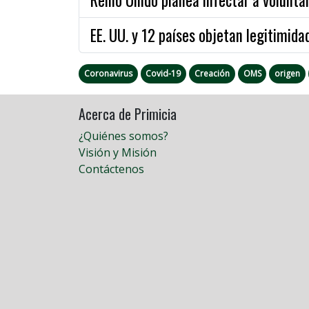
EE. UU. y 12 países objetan legitimid
Coronavirus
Covid-19
Creación
OMS
origen
Acerca de Primicia
¿Quiénes somos?
Visión y Misión
Contáctenos