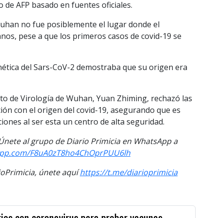
 de AFP basado en fuentes oficiales.
Wuhan no fue posiblemente el lugar donde el
nos, pese a que los primeros casos de covid-19 se
nética del Sars-CoV-2 demostraba que su origen era
tituto de Virología de Wuhan, Yuan Zhiming, rechazó las
ión con el origen del covid-19, asegurando que es
ciones al ser esta un centro de alta seguridad.
. Únete al grupo de Diario Primicia en WhatsApp a
sapp.com/F8uA0zT8ho4ChOprPUU6lh
Primicia, únete aquí
https://t.me/diarioprimicia
rios con coronavirus para probar vacunas