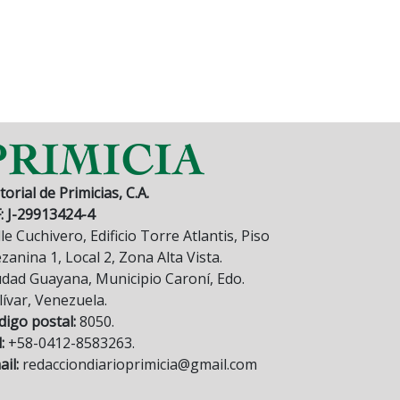
torial de Primicias, C.A.
F: J-29913424-4
le Cuchivero, Edificio Torre Atlantis, Piso
anina 1, Local 2, Zona Alta Vista.
udad Guayana, Municipio Caroní, Edo.
lívar, Venezuela.
digo postal:
8050.
:
+58-0412-8583263.
il:
redacciondiarioprimicia@gmail.com