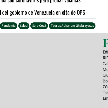
ad del gobierno de Venezuela en cita de OPS
Pandemia
Salud
Sars-Cov2
Tedros Adhanom Ghebreyesus
Edi
RI
Cal
Mez
Ci
Bo
Có
Tel
Ema