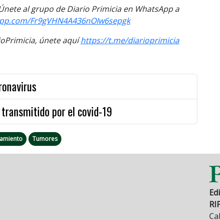
. Únete al grupo de Diario Primicia en WhatsApp a
sapp.com/Fr9gVHN4A436nOIw6sepgk
Primicia, únete aquí
https://t.me/diarioprimicia
ronavirus
s transmitido por el covid-19
tamiento
Tumores
Edi
RI
Cal