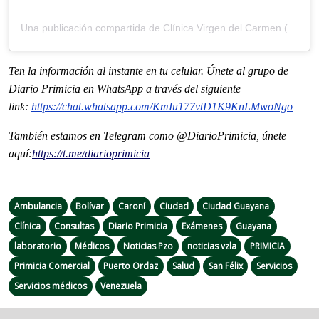
Una publicación compartida de Clínica Virgen del Carmen (@clivirgendcarmen)
Ten la información al instante en tu celular. Únete al grupo de
Diario Primicia en WhatsApp a través del siguiente
link:
https://chat.whatsapp.com/
KmIu177vtD1K9KnLMwoNgo
También estamos en Telegram como @DiarioPrimicia, únete
aquí:
https://t.me/
diarioprimicia
Ambulancia
Bolívar
Caroní
Ciudad
Ciudad Guayana
Clínica
Consultas
Diario Primicia
Exámenes
Guayana
laboratorio
Médicos
Noticias Pzo
noticias vzla
PRIMICIA
Primicia Comercial
Puerto Ordaz
Salud
San Félix
Servicios
Servicios médicos
Venezuela