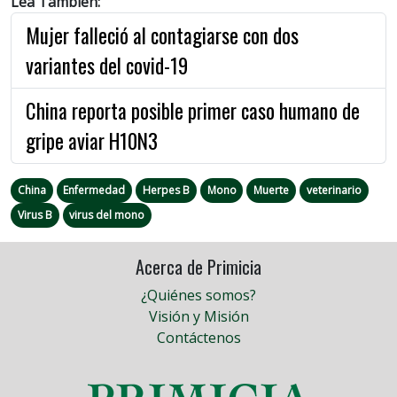
Lea También:
Mujer falleció al contagiarse con dos
variantes del covid-19
China reporta posible primer caso humano de
gripe aviar H10N3
China
Enfermedad
Herpes B
Mono
Muerte
veterinario
Virus B
virus del mono
Acerca de Primicia
¿Quiénes somos?
Visión y Misión
Contáctenos