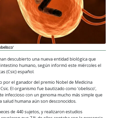
belisco'
han descubierto una nueva entidad biológica que
el intestino humano, según informó este miércoles el
as (Csic) español.
ado por el ganador del premio Nobel de Medicina
 Csic. El organismo fue bautizado como ‘obelisco’,
nte infeccioso con un genoma mucho más simple que
e la salud humana aún son desconocidos.
eces de 440 sujetos, y realizaron estudios
 revelaron que 7 % de ellos contaba con la presencia