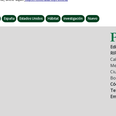
España
Estados Unidos
Hábitat
investigación
Nuevo
Edi
RI
Cal
Mez
Ci
Bo
Có
Tel
Ema