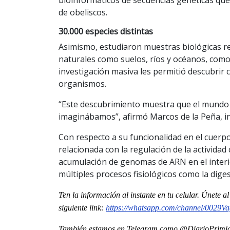
de obeliscos.
30.000 especies distintas
Asimismo, estudiaron muestras biológicas r
naturales como suelos, ríos y océanos, como
investigación masiva les permitió descubrir c
organismos.
“Este descubrimiento muestra que el mundo
imaginábamos”, afirmó Marcos de la Peña, in
Con respecto a su funcionalidad en el cuerp
relacionada con la regulación de la actividad 
acumulación de genomas de ARN en el interi
múltiples procesos fisiológicos como la dige
Ten la informaci
ón al instante en tu celular. Únete a
siguiente
link
:
https://whatsapp.com/channel/
0029Va
También estamos en Telegram como @DiarioPrimici