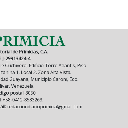
torial de Primicias, C.A.
F: J-29913424-4
le Cuchivero, Edificio Torre Atlantis, Piso
anina 1, Local 2, Zona Alta Vista.
udad Guayana, Municipio Caroní, Edo.
lívar, Venezuela.
digo postal:
8050.
:
+58-0412-8583263.
il:
redacciondiarioprimicia@gmail.com