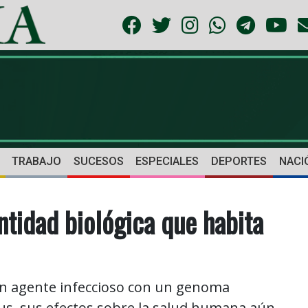
TRABAJO
SUCESOS
ESPECIALES
DEPORTES
NACI
tidad biológica que habita
un agente infeccioso con un genoma
us, sus efectos sobre la salud humana aún