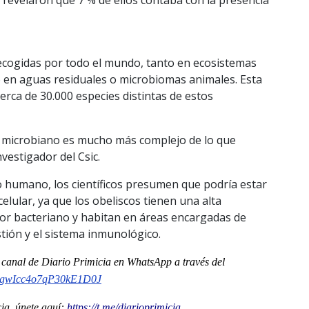
ecogidas por todo el mundo, tanto en ecosistemas
 en aguas residuales o microbiomas animales. Esta
erca de 30.000 especies distintas de estos
 microbiano es mucho más complejo de lo que
vestigador del Csic.
o humano, los científicos presumen que podría estar
celular, ya que los obeliscos tienen una alta
or bacteriano y habitan en áreas encargadas de
stión y el sistema inmunológico.
l
canal
de Diario Primicia en WhatsApp a través del
gwIcc4o7qP30kE1D0J
a, únete aquí:
https://t.me/diarioprimicia