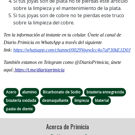
Si tus joyas son de plata no te pierdas este artículo
sobre la limpieza y el mantenimiento de la plata.
Si tus joyas son de cobre no te pierdas este truco
sobre la limpieza del cobre.
Ten la informaci
ón al instante en tu celular. Únete al
canal
de
Diario Primicia en WhatsApp a través del siguiente
link:
https://whatsapp.com/channel/
0029VagwIcc4o7qP30kE1D0J
También estamos en Telegram como @DiarioPrimicia, únete
aquí:
https://t.me/diarioprimicia
Acero
aluminio
Bicarbonato de Sodio
bisuteria ennegrecida
bisutería oxidada
desmaquillante
limpieza
Material
pasta de diente
Acerca de Primicia