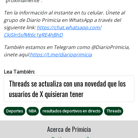
“próximamente”.
Ten la información al instante en tu celular. Únete al
grupo de Diario Primicia en WhatsApp a través del
siguiente
link
:
https://chat.whatsapp.com/
CkjSln5sfMt6c1gRE4hBhD
También estamos en Telegram como @DiarioPrimicia,
únete aquí:
https://t.me/
diarioprimicia
Lea También:
Threads se actualiza con una novedad que los
usuarios de X quisieran tener
Deportes
NBA
resultados deportivos en directo
Threads
Acerca de Primicia