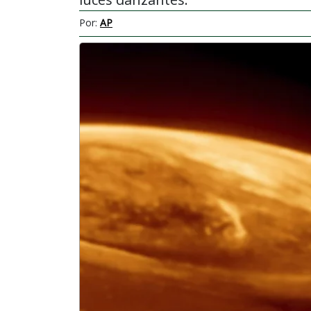
Por:
AP