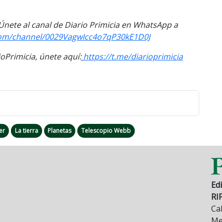
 Únete al
canal
de Diario Primicia en WhatsApp a
om/channel/
0029VagwIcc4o7qP30kE1D0J
Primicia, únete aquí:
https://t.me/
diarioprimicia
er
La tierra
Planetas
Telescopio Webb
Edi
RI
Cal
Mez