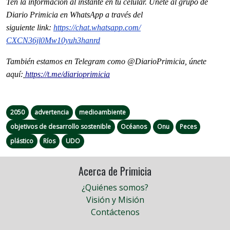
Ten la informaci
ón al instante en tu celular. Únete al grupo de
Diario Primicia en WhatsApp a través del
siguiente
link
:
https://chat.whatsapp.com/
CXCN36jl0Mw10yuh3hanrd
También estamos en Telegram como @DiarioPrimicia, únete
aquí:
https://t.me/diarioprimicia
2050
advertencia
medioambiente
objetivos de desarrollo sostenible
Océanos
Onu
Peces
plástico
Ríos
UDO
Acerca de Primicia
¿Quiénes somos?
Visión y Misión
Contáctenos