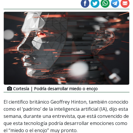
Cortesía
| Podría desarrollar miedo o enojo
El científico británico Geoffrey Hinton, también conocido
como el ‘padrino’ de la inteligencia artificial (IA), dijo esta
semana, durante una entrevista, que está convencido de
que esta tecnología podría desarrollar emociones como
el “miedo o el enojo” muy pronto.