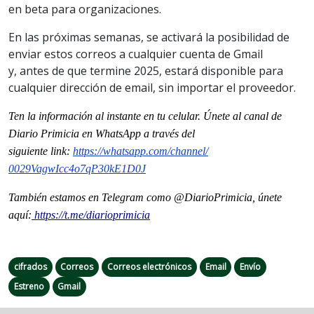
en beta para organizaciones.
En las próximas semanas, se activará la posibilidad de
enviar estos correos a cualquier cuenta de Gmail
y, antes de que termine 2025, estará disponible para
cualquier dirección de email, sin importar el proveedor.
Ten la informaci
ón al instante en tu celular. Únete al
canal
de
Diario Primicia en WhatsApp a través del
siguiente
link
:
https://whatsapp.com/channel/
0029VagwIcc4o7qP30kE1D0J
También estamos en Telegram como @DiarioPrimicia, únete
aquí:
https://t.me/diarioprimicia
cifrados
Correos
Correos electrónicos
Email
Envío
Estreno
Gmail