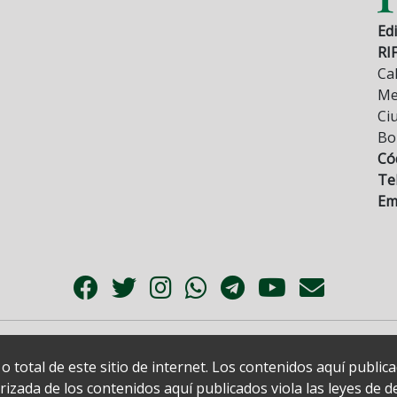
Edi
RI
Cal
Mez
Ci
Bo
Có
Tel
Ema
 total de este sitio de internet. Los contenidos aquí publi
zada de los contenidos aquí publicados viola las leyes de der