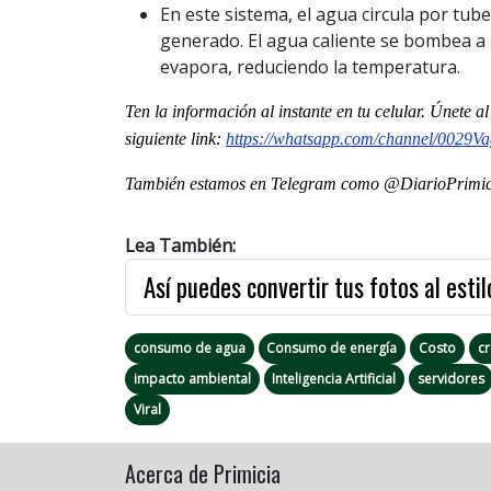
En este sistema, el agua circula por tube
generado. El agua caliente se bombea a 
evapora, reduciendo la temperatura.
Ten la informaci
ón al instante en tu celular. Únete a
siguiente
link
:
https://whatsapp.com/channel/
0029Va
También estamos en Telegram como @DiarioPrimici
Lea También:
Así puedes convertir tus fotos al estil
consumo de agua
Consumo de energía
Costo
c
impacto ambiental
Inteligencia Artificial
servidores
Viral
Acerca de Primicia