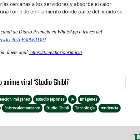
rías cercanas a los servidores y absorbe el calor
una torre de enfriamiento donde parte del líquido se
l
canal
de Diario Primicia en WhatsApp a través del
gwIcc4o7qP30kE1D0J
a, únete aquí:
https://t.me/diarioprimicia
o anime viral ‘Studio Ghibli’
reacion imágenes
estudio japones
IA
Imágenes
Sobrecalentamiento
Studio Ghibli
Tecnología
tendencia