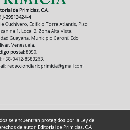
torial de Primicias, C.A.
F: J-29913424-4
le Cuchivero, Edificio Torre Atlantis, Piso
anina 1, Local 2, Zona Alta Vista.
udad Guayana, Municipio Caroní, Edo.
lívar, Venezuela.
digo postal:
8050.
:
+58-0412-8583263.
il:
redacciondiarioprimicia@gmail.com
cados se encuentran protegidos por la Ley de
echos de autor. Editorial de Primicias, C.A.