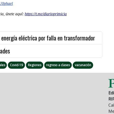
U0phael
a, únete aquí:
https://t.me/diarioprimicia
n energía eléctrica por falla en transformador
dades
ales
Covid-19
Regiones
regreso a clases
vacunación
Edi
RI
Cal
Mez