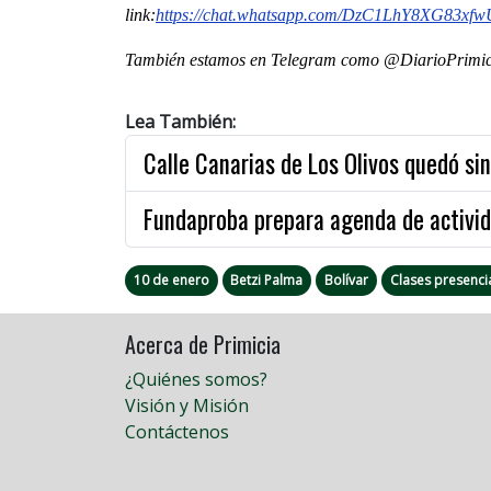
link:
https://chat.whatsapp.com/DzC1LhY8XG83xfw
También estamos en Telegram como @DiarioPrimici
Lea También:
Calle Canarias de Los Olivos quedó si
Fundaproba prepara agenda de activi
10 de enero
Betzi Palma
Bolívar
Clases presenci
Acerca de Primicia
¿Quiénes somos?
Visión y Misión
Contáctenos