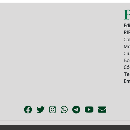
Edi
RI
Cal
Mez
Ci
Bo
Có
Tel
Ema