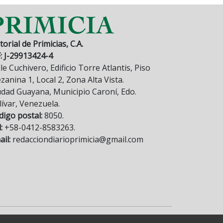
torial de Primicias, C.A.
F: J-29913424-4
le Cuchivero, Edificio Torre Atlantis, Piso
anina 1, Local 2, Zona Alta Vista.
udad Guayana, Municipio Caroní, Edo.
lívar, Venezuela.
digo postal:
8050.
:
+58-0412-8583263.
il:
redacciondiarioprimicia@gmail.com