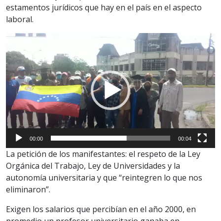
estamentos jurídicos que hay en el país en el aspecto
laboral.
Reproductor
de
vídeo
00:00
00:04
La petición de los manifestantes: el respeto de la Ley
Orgánica del Trabajo, Ley de Universidades y la
autonomía universitaria y que “reintegren lo que nos
eliminaron”.
Exigen los salarios que percibían en el año 2000, en
promedio un profesor universitario ganaba en