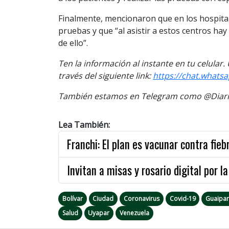
Finalmente, mencionaron que en los hospital
pruebas y que “al asistir a estos centros h
de ello”.
Ten la información al instante en tu celular
través del siguiente link:
https://chat.what
También estamos en Telegram como @Diario
Lea También:
Franchi: El plan es vacunar contra fie
Invitan a misas y rosario digital por 
Bolívar
Ciudad
Coronavirus
Covid-19
Guaipa
Salud
Uyapar
Venezuela