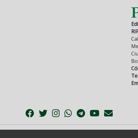
Edi
RI
Cal
Mez
Ci
Bo
Có
Tel
Ema