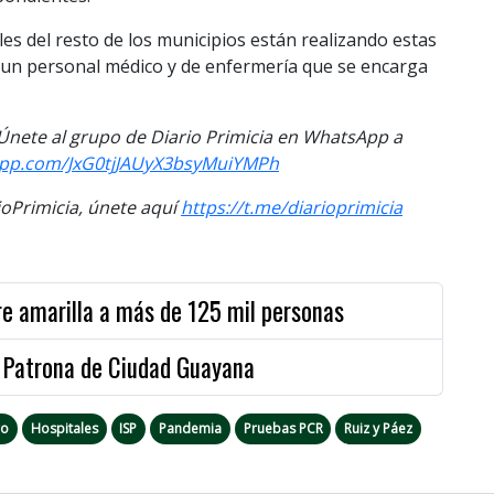
es del resto de los municipios están realizando estas
ay un personal médico y de enfermería que se encarga
. Únete al grupo de Diario Primicia en WhatsApp a
sapp.com/JxG0tjJAUyX3bsyMuiYMPh
Primicia, únete aquí
https://t.me/diarioprimicia
bre amarilla a más de 125 mil personas
la Patrona de Ciudad Guayana
ro
Hospitales
ISP
Pandemia
Pruebas PCR
Ruiz y Páez