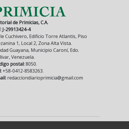
torial de Primicias, C.A.
F: J-29913424-4
le Cuchivero, Edificio Torre Atlantis, Piso
anina 1, Local 2, Zona Alta Vista.
udad Guayana, Municipio Caroní, Edo.
lívar, Venezuela.
digo postal:
8050.
:
+58-0412-8583263.
il:
redacciondiarioprimicia@gmail.com