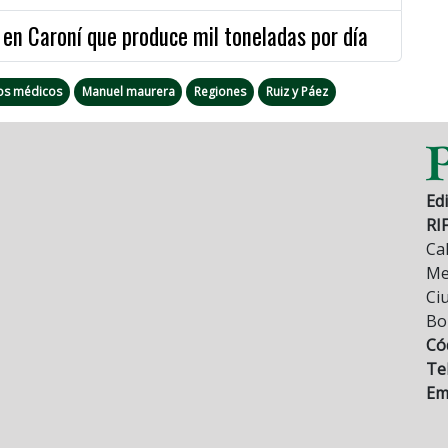
en Caroní que produce mil toneladas por día
os médicos
Manuel maurera
Regiones
Ruiz y Páez
Edi
RI
Cal
Mez
Ci
Bo
Có
Tel
Ema