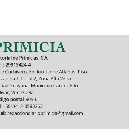
torial de Primicias, C.A.
F: J-29913424-4
le Cuchivero, Edificio Torre Atlantis, Piso
anina 1, Local 2, Zona Alta Vista.
udad Guayana, Municipio Caroní, Edo.
lívar, Venezuela.
digo postal:
8050.
:
+58-0412-8583263.
il:
redacciondiarioprimicia@gmail.com