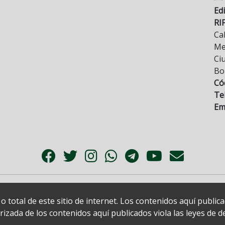
Edi
RI
Cal
Mez
Ci
Bo
Có
Tel
Ema
 total de este sitio de internet. Los contenidos aquí publi
zada de los contenidos aquí publicados viola las leyes de der