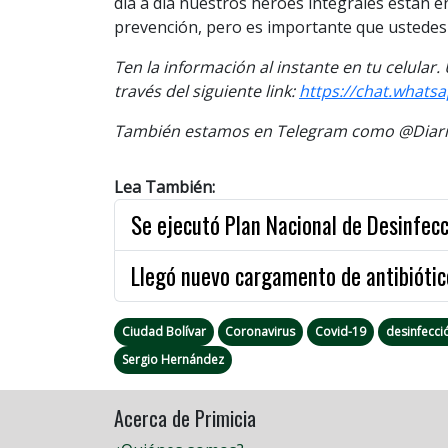
día a día nuestros héroes integrales están en
prevención, pero es importante que ustedes
Ten la información al instante en tu celular
través del siguiente link:
https://chat.what
También estamos en Telegram como @Diario
Lea También:
Se ejecutó Plan Nacional de Desinfec
Llegó nuevo cargamento de antibiótic
Ciudad Bolívar
Coronavirus
Covid-19
desinfecci
Sergio Hernández
Acerca de Primicia