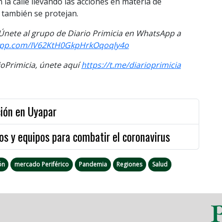
 la calle llevando las acciones en materia de
 también se protejan.
. Únete al grupo de Diario Primicia en WhatsApp a
sapp.com/IV62KtH0GkpHrkOqoqly4o
Primicia, únete aquí
https://t.me/diarioprimicia
ción en Uyapar
os y equipos para combatir el coronavirus
ón
mercado Periférico
Pandemia
Regiones
Salud