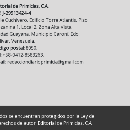
torial de Primicias, C.A.
F: J-29913424-4
le Cuchivero, Edificio Torre Atlantis, Piso
anina 1, Local 2, Zona Alta Vista.
udad Guayana, Municipio Caroní, Edo.
lívar, Venezuela.
digo postal:
8050.
:
+58-0412-8583263.
il:
redacciondiarioprimicia@gmail.com
cados se encuentran protegidos por la Ley de
echos de autor. Editorial de Primicias, C.A.