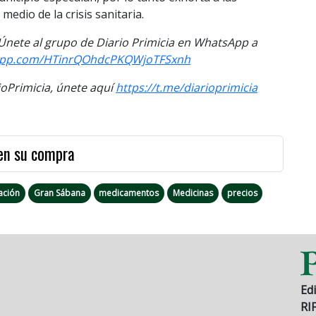
medio de la crisis sanitaria.
. Únete al grupo de Diario Primicia en WhatsApp a
app.com/
HTinrQOhdcPKQWjoTFSxnh
Primicia, únete aquí
https://t.me/diarioprimicia
en su compra
ación
Gran Sábana
medicamentos
Medicinas
precios
Edi
RI