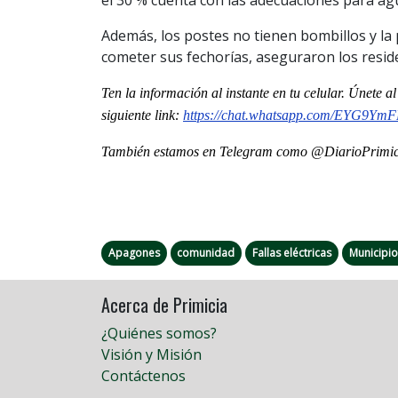
Además, los postes no tienen bombillos y l
cometer sus fechorías, aseguraron los resid
Ten la informaci
ón al instante en tu celular. Únete 
siguiente
link
:
https://chat.whatsapp.com/
EYG9YmFL
También estamos en Telegram como @DiarioPrimici
Apagones
comunidad
Fallas eléctricas
Municipio
Acerca de Primicia
¿Quiénes somos?
Visión y Misión
Contáctenos