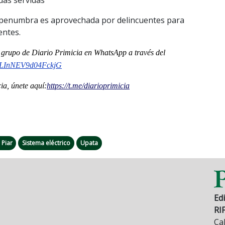
a penumbra es aprovechada por delincuentes para
entes.
al grupo de Diario Primicia en WhatsApp a través del
InNEV9d04FckjG
a, únete aquí:
https://t.me/
diarioprimicia
 Piar
Sistema eléctrico
Upata
Edi
RI
Cal