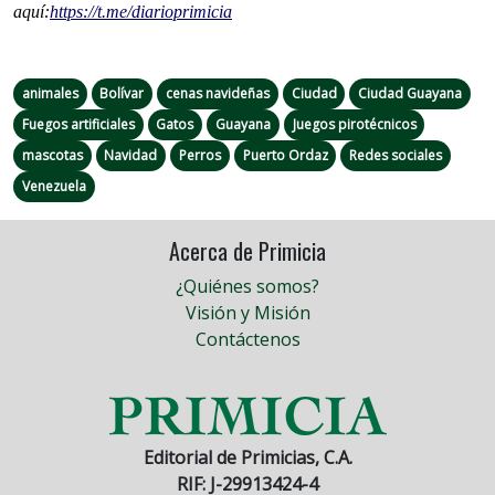
aquí:
https://t.me/
diarioprimicia
animales
Bolívar
cenas navideñas
Ciudad
Ciudad Guayana
Fuegos artificiales
Gatos
Guayana
Juegos pirotécnicos
mascotas
Navidad
Perros
Puerto Ordaz
Redes sociales
Venezuela
Acerca de Primicia
¿Quiénes somos?
Visión y Misión
Contáctenos
Editorial de Primicias, C.A.
RIF: J-29913424-4