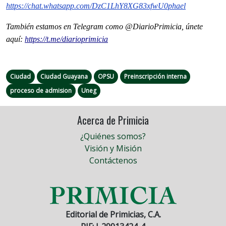
https://chat.whatsapp.com/DzC1LhY8XG83xfwU0phael
También estamos en Telegram como @DiarioPrimicia, únete
aquí:
https://t.me/diarioprimicia
Ciudad
Ciudad Guayana
OPSU
Preinscripción interna
proceso de admision
Uneg
Acerca de Primicia
¿Quiénes somos?
Visión y Misión
Contáctenos
Editorial de Primicias, C.A.