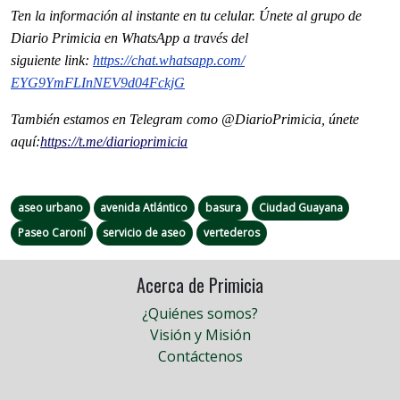
Ten la informaci
ón al instante en tu celular. Únete al grupo de
Diario Primicia en WhatsApp a través del
siguiente
link
:
https://chat.whatsapp.com/
EYG9YmFLInNEV9d04FckjG
También estamos en Telegram como @DiarioPrimicia, únete
aquí:
https://t.me/
diarioprimicia
aseo urbano
avenida Atlántico
basura
Ciudad Guayana
Paseo Caroní
servicio de aseo
vertederos
Acerca de Primicia
¿Quiénes somos?
Visión y Misión
Contáctenos