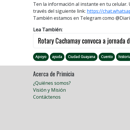
Ten la información al instante en tu celular
través del siguiente link:
https://chat.whats
También estamos en Telegram como @DiarioP
Lea También:
Rotary Cachamay convoca a jornada d
Apoyo
ayuda
Ciudad Guayana
Cuento
histori
Acerca de Primicia
¿Quiénes somos?
Visión y Misión
Contáctenos