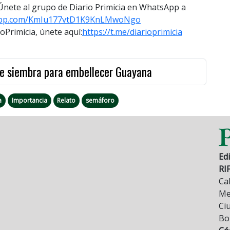
. Únete al grupo de Diario Primicia en WhatsApp a
app.com/
KmIu177vtD1K9KnLMwoNgo
rimicia, únete aquí:
https://t.me/
diarioprimicia
e siembra para embellecer Guayana
a
Importancia
Relato
semáforo
Edi
RI
Cal
Mez
Ci
Bo