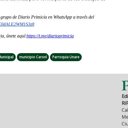
al grupo de Diario Primicia en WhatsApp a través del
K0dALE2WM1S3z8
a, únete aquí:
https://t.me/
diarioprimicia
unicipal
municipio Caroní
Parroquia Unare
Edi
RI
Cal
Mez
Ci