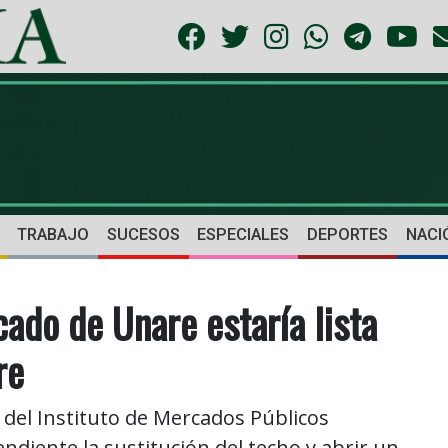
TRABAJO
SUCESOS
ESPECIALES
DEPORTES
NACI
do de Unare estaría lista
re
 del Instituto de Mercados Públicos
ndiente la sustitución del techo y abrir un